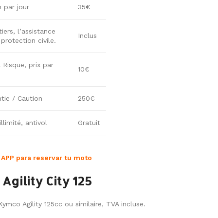
n par jour
35€
iers, l’assistance
Inclus
rotection civile.
 Risque, prix par
10€
tie / Caution
250€
llimité, antivol
Gratuit
 APP para reservar tu moto
Agility City 125
ymco Agility 125cc ou similaire, TVA incluse.