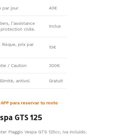
n par jour
40€
iers, l’assistance
Inclus
rotection civile.
 Risque, prix par
10€
tie / Caution
300€
llimité, antivol
Gratuit
 APP para reservar tu moto
spa GTS 125
oter Piaggio Vespa GTS 125cc, iva incluido.