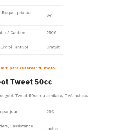
 Risque, prix par
8€
tie / Caution
250€
llimité, antivol
Gratuit
 APP para reservar tu moto
ot Tweet 50cc
Peugeot Tweet 50cc ou similaire, TVA incluse.
n par jour
25€
iers, l’assistance
Inclus