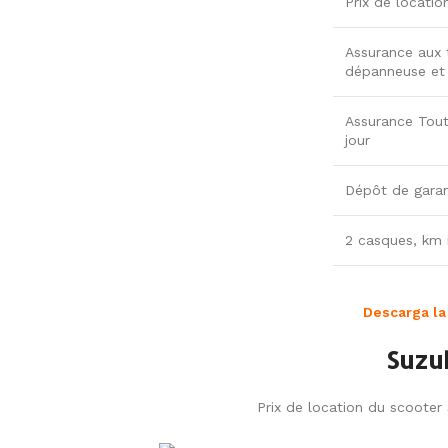
Prix de locatio
Assurance aux t
dépanneuse et p
Assurance Tout
jour
Dépôt de garan
2 casques, km i
Descarga la
Suzu
Prix de location du scooter 