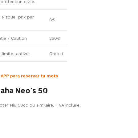
rotection civile.
 Risque, prix par
8€
tie / Caution
250€
llimité, antivol
Gratuit
 APP para reservar tu moto
aha Neo's 50
oter Niu 50cc ou similaire, TVA incluse.