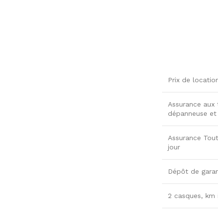
Prix de locatio
Assurance aux t
dépanneuse et p
Assurance Tout
jour
Dépôt de garan
2 casques, km i