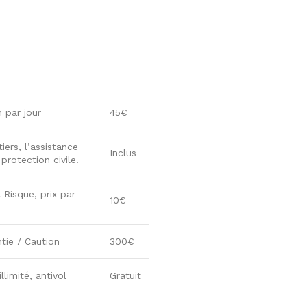
n par jour
45€
iers, l’assistance
Inclus
rotection civile.
 Risque, prix par
10€
tie / Caution
300€
llimité, antivol
Gratuit