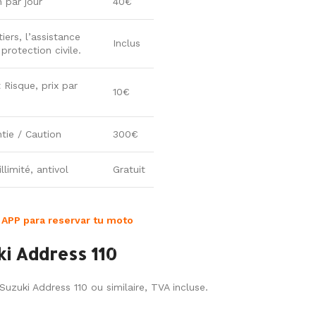
n par jour
40€
iers, l’assistance
Inclus
rotection civile.
 Risque, prix par
10€
tie / Caution
300€
llimité, antivol
Gratuit
 APP para reservar tu moto
ki Address 110
Suzuki Address 110 ou similaire, TVA incluse.