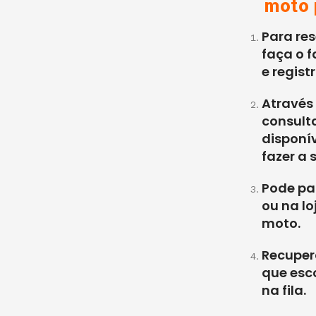
moto 
Para res
faça o 
e registr
Através
consult
disponív
fazer a 
Pode pa
ou na lo
moto.
Recuper
que esco
na fila.