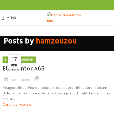
MENU
Posts by
hamzouzou
12
17
NICHT KLASSISCH
FEB.
MAI
Elementor #65
0
Hamzouzou
Peugeot 50cc Prix de location du scooter 50ccLorem ipsum
dolor sit amet, consectetur adipiscing elit. Ut elit tellus, luctus
nec u...
Continue reading