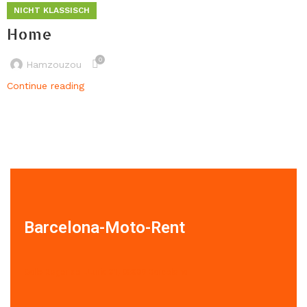
NICHT KLASSISCH
Home
0
Hamzouzou
Continue reading
Barcelona-Moto-Rent
Calle Roger de LLuria 31, 08009 Barcelona