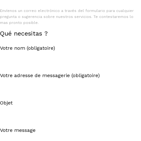
Envíenos un correo electrónico a través del formulario para cualquier
pregunta o sugerencia sobre nuestros servicios. Te contestaremos lo
mas pronto posible.
Qué necesitas ?
Votre nom (obligatoire)
Votre adresse de messagerie (obligatoire)
Objet
Votre message