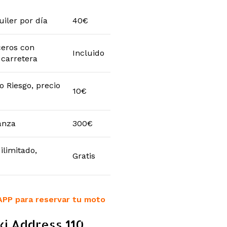
uiler por día
40€
ceros con
Incluido
 carretera
o Riesgo, precio
10€
anza
300€
ilimitado,
Gratis
APP para reservar tu moto
ki Address 110