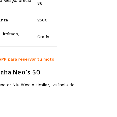
o Riesgo, precio
8€
anza
250€
ilimitado,
Gratis
APP para reservar tu moto
aha Neo's 50
cooter Niu 50cc o similar, iva incluido.